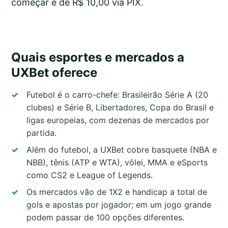
começar é de R$ 10,00 via PIX.
Quais esportes e mercados a
UXBet oferece
Futebol é o carro-chefe: Brasileirão Série A (20
clubes) e Série B, Libertadores, Copa do Brasil e
ligas europeias, com dezenas de mercados por
partida.
Além do futebol, a UXBet cobre basquete (NBA e
NBB), tênis (ATP e WTA), vôlei, MMA e eSports
como CS2 e League of Legends.
Os mercados vão de 1X2 e handicap a total de
gols e apostas por jogador; em um jogo grande
podem passar de 100 opções diferentes.