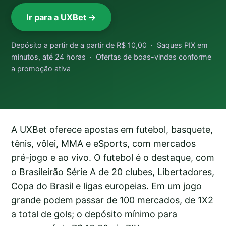
Ir para a UXBet →
Depósito a partir de a partir de R$ 10,00 · Saques PIX em
minutos, até 24 horas · Ofertas de boas-vindas conforme
a promoção ativa
A UXBet oferece apostas em futebol, basquete,
tênis, vôlei, MMA e eSports, com mercados
pré-jogo e ao vivo. O futebol é o destaque, com
o Brasileirão Série A de 20 clubes, Libertadores,
Copa do Brasil e ligas europeias. Em um jogo
grande podem passar de 100 mercados, de 1X2
a total de gols; o depósito mínimo para