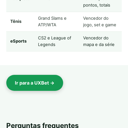
pontos, totais
Grand Slams e
Vencedor do
Tênis
ATP/WTA
jogo, set e game
CS2 e League of
Vencedor do
eSports
Legends
mapa e da série
Ir para a UXBet →
Perguntas frequentes