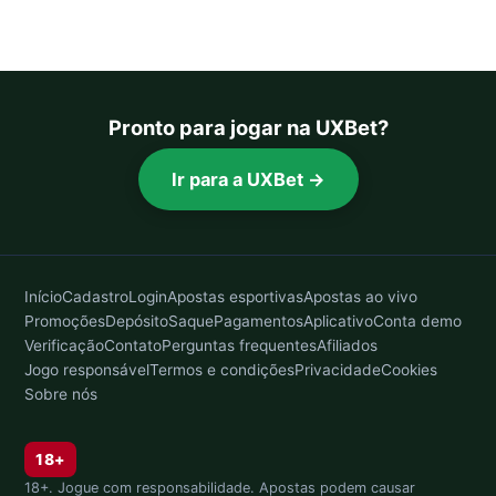
Pronto para jogar na UXBet?
Ir para a UXBet →
Início
Cadastro
Login
Apostas esportivas
Apostas ao vivo
Promoções
Depósito
Saque
Pagamentos
Aplicativo
Conta demo
Verificação
Contato
Perguntas frequentes
Afiliados
Jogo responsável
Termos e condições
Privacidade
Cookies
Sobre nós
18+
18+. Jogue com responsabilidade. Apostas podem causar