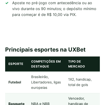
Aposte no pré-jogo com antecedência ou ao
vivo durante os 90 minutos; o depósito mínimo
para começar é de R$ 10,00 via PIX.
Principais esportes na UXBet
COMPETIÇÕES EM
TIPO DE
ESPORTE
DESTAQUE
MERCADO
Brasileirão,
1X2, handicap,
Futebol
Libertadores, ligas
total de gols
europeias
Vencedor,
Basquete
NBA e NBB
handicap de