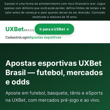
Apostar é uma forma de entretenimento com risco financeiro real. Jogue
apenas com dinheiro que você pode perder, defina limites de tempo e de
valor antes de começar e pare quando deixar de ser diversão. Conteúdo
destinado a maiores de 18 anos.
UXBet
Ir para a UXBet →
BRAZIL
Cadastro
Login
Apostas esportivas
Apostas esportivas UXBet
Brasil — futebol, mercados
e odds
Aposte em futebol, basquete, tênis e eSports
na UXBet, com mercados pré-jogo e ao vivo.