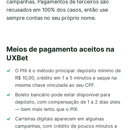
campanhas. Pagamentos de terceiros são
recusados em 100% dos casos, então use
sempre contas no seu próprio nome.
Meios de pagamento aceitos na
UXBet
O PIX é o método principal: depósito mínimo de
R$ 10,00, crédito em 1 a 5 minutos e saque na
mesma chave vinculada ao seu CPF.
Boleto bancário pode estar disponível para
depósito, com compensação de 1 a 2 dias úteis
— bem mais lento que o PIX.
Carteiras digitais aparecem em algumas
campanhas, com crédito de poucos minutos a