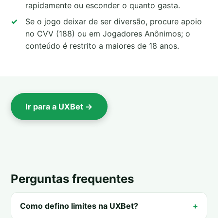
rapidamente ou esconder o quanto gasta.
Se o jogo deixar de ser diversão, procure apoio
no CVV (188) ou em Jogadores Anônimos; o
conteúdo é restrito a maiores de 18 anos.
Ir para a UXBet →
Perguntas frequentes
Como defino limites na UXBet?