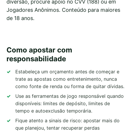
diversão, procure apoio no CVV (188) ou em
Jogadores Anônimos. Conteúdo para maiores
de 18 anos.
Como apostar com
responsabilidade
Estabeleça um orçamento antes de começar e
trate as apostas como entretenimento, nunca
como fonte de renda ou forma de quitar dívidas.
Use as ferramentas de jogo responsável quando
disponíveis: limites de depósito, limites de
tempo e autoexclusão temporária.
Fique atento a sinais de risco: apostar mais do
que planejou, tentar recuperar perdas