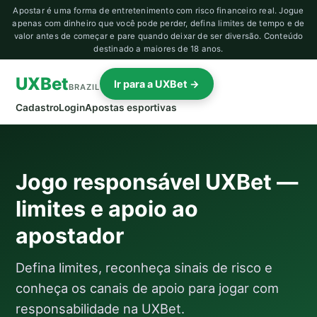
Apostar é uma forma de entretenimento com risco financeiro real. Jogue
apenas com dinheiro que você pode perder, defina limites de tempo e de
valor antes de começar e pare quando deixar de ser diversão. Conteúdo
destinado a maiores de 18 anos.
UXBet
Ir para a UXBet →
BRAZIL
Cadastro
Login
Apostas esportivas
Jogo responsável UXBet —
limites e apoio ao
apostador
Defina limites, reconheça sinais de risco e
conheça os canais de apoio para jogar com
responsabilidade na UXBet.