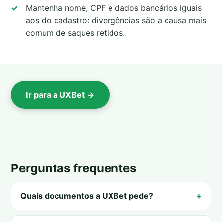
Mantenha nome, CPF e dados bancários iguais
aos do cadastro: divergências são a causa mais
comum de saques retidos.
Ir para a UXBet →
Perguntas frequentes
Quais documentos a UXBet pede?