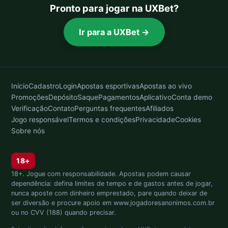
Pronto para jogar na UXBet?
Ir para a UXBet →
Início
Cadastro
Login
Apostas esportivas
Apostas ao vivo
Promoções
Depósito
Saque
Pagamentos
Aplicativo
Conta demo
Verificação
Contato
Perguntas frequentes
Afiliados
Jogo responsável
Termos e condições
Privacidade
Cookies
Sobre nós
18+
18+. Jogue com responsabilidade. Apostas podem causar
dependência: defina limites de tempo e de gastos antes de jogar,
nunca aposte com dinheiro emprestado, pare quando deixar de
ser diversão e procure apoio em www.jogadoresanonimos.com.br
ou no CVV (188) quando precisar.