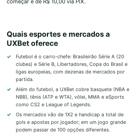
começar é de R$ 10,00 via PIX.
Quais esportes e mercados a
UXBet oferece
Futebol é o carro-chefe: Brasileirão Série A (20
clubes) e Série B, Libertadores, Copa do Brasil e
ligas europeias, com dezenas de mercados por
partida.
Além do futebol, a UXBet cobre basquete (NBA e
NBB), tênis (ATP e WTA), vôlei, MMA e eSports
como CS2 e League of Legends.
Os mercados vão de 1X2 e handicap a total de
gols e apostas por jogador; em um jogo grande
podem passar de 100 opções diferentes.