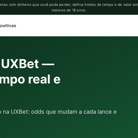
enas com dinheiro que você pode perder, defina limites de tempo e de valor a
maiores de 18 anos.
portivas
o UXBet —
mpo real e
 na UXBet: odds que mudam a cada lance e