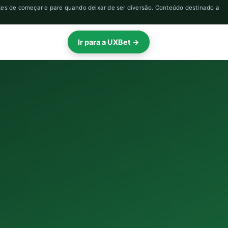
ntes de começar e pare quando deixar de ser diversão. Conteúdo destinado a
Ir para a UXBet →