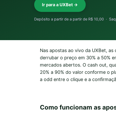
Ir para a UXBet →
Depósito a partir de a partir de R$ 10,00 · 
Nas apostas ao vivo da UXBet, as
derrubar o preço em 30% a 50% em
mercados abertos. O cash out, qua
20% a 90% do valor conforme o pl
a odd entre o clique e a confirmaç
Como funcionam as apos