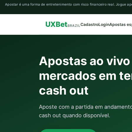
Apostar é uma forma de entretenimento com risco financeiro real. Jogue ap
UXBet
Cadastro
Login
Apostas es
BRAZIL
Apostas ao viv
mercados em te
cash out
Aposte com a partida em andamento
cash out quando disponível.