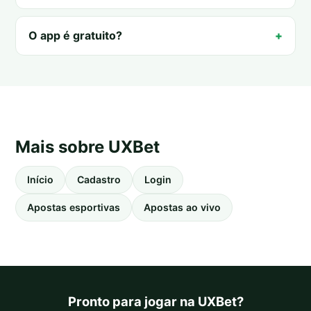
O app é gratuito?
Mais sobre UXBet
Início
Cadastro
Login
Apostas esportivas
Apostas ao vivo
Pronto para jogar na UXBet?