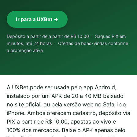
Ir para a UXBet →
Depósito a partir de a partir de R$ 10,00 · Saques PIX em
minutos, até 24 horas · Ofertas de boas-vindas conforme
a promoção ativa
A UXBet pode ser usada pelo app Android,
instalado por um APK de 20 a 40 MB baixado
no site oficial, ou pela versão web no Safari do
iPhone. Ambos oferecem cadastro, depósito via
PIX a partir de R$ 10,00, apostas ao vivo e
100% dos mercados. Baixe o APK apenas pelo