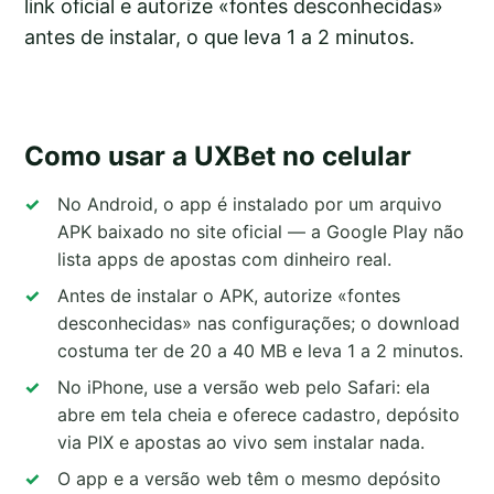
link oficial e autorize «fontes desconhecidas»
antes de instalar, o que leva 1 a 2 minutos.
Como usar a UXBet no celular
No Android, o app é instalado por um arquivo
APK baixado no site oficial — a Google Play não
lista apps de apostas com dinheiro real.
Antes de instalar o APK, autorize «fontes
desconhecidas» nas configurações; o download
costuma ter de 20 a 40 MB e leva 1 a 2 minutos.
No iPhone, use a versão web pelo Safari: ela
abre em tela cheia e oferece cadastro, depósito
via PIX e apostas ao vivo sem instalar nada.
O app e a versão web têm o mesmo depósito