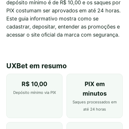
depósito mínimo é de R$ 10,00 e os saques por
PIX costumam ser aprovados em até 24 horas.
Este guia informativo mostra como se
cadastrar, depositar, entender as promoções e
acessar o site oficial da marca com segurança.
UXBet em resumo
R$ 10,00
PIX em
minutos
Depósito mínimo via PIX
Saques processados em
até 24 horas