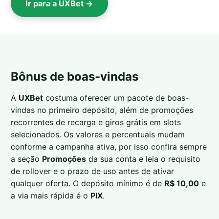
Ir para a UXBet →
Bônus de boas-vindas
A
UXBet
costuma oferecer um pacote de boas-
vindas no primeiro depósito, além de promoções
recorrentes de recarga e giros grátis em slots
selecionados. Os valores e percentuais mudam
conforme a campanha ativa, por isso confira sempre
a seção
Promoções
da sua conta e leia o requisito
de rollover e o prazo de uso antes de ativar
qualquer oferta. O depósito mínimo é de
R$ 10,00
e
a via mais rápida é o
PIX
.