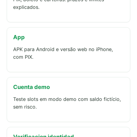
explicados.
App
APK para Android e versão web no iPhone,
com PIX.
Cuenta demo
Teste slots em modo demo com saldo fictício,
sem risco.
Verificacion identidad