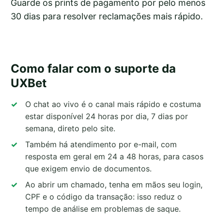
Guarde os prints de pagamento por pelo menos
30 dias para resolver reclamações mais rápido.
Como falar com o suporte da
UXBet
O chat ao vivo é o canal mais rápido e costuma
estar disponível 24 horas por dia, 7 dias por
semana, direto pelo site.
Também há atendimento por e-mail, com
resposta em geral em 24 a 48 horas, para casos
que exigem envio de documentos.
Ao abrir um chamado, tenha em mãos seu login,
CPF e o código da transação: isso reduz o
tempo de análise em problemas de saque.