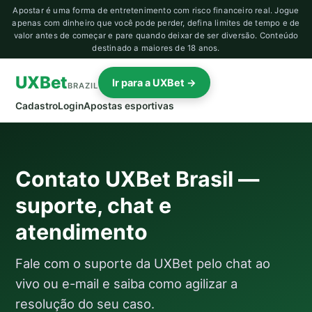
Apostar é uma forma de entretenimento com risco financeiro real. Jogue
apenas com dinheiro que você pode perder, defina limites de tempo e de
valor antes de começar e pare quando deixar de ser diversão. Conteúdo
destinado a maiores de 18 anos.
UXBet
Ir para a UXBet →
BRAZIL
Cadastro
Login
Apostas esportivas
Contato UXBet Brasil —
suporte, chat e
atendimento
Fale com o suporte da UXBet pelo chat ao
vivo ou e-mail e saiba como agilizar a
resolução do seu caso.