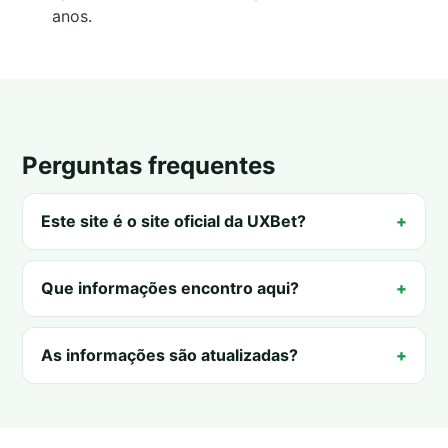
anos.
Perguntas frequentes
Este site é o site oficial da UXBet?
Que informações encontro aqui?
As informações são atualizadas?