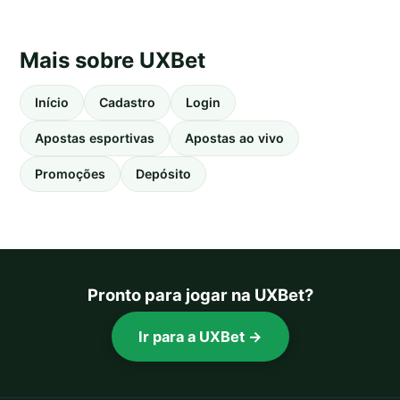
Mais sobre UXBet
Início
Cadastro
Login
Apostas esportivas
Apostas ao vivo
Promoções
Depósito
Pronto para jogar na UXBet?
Ir para a UXBet →