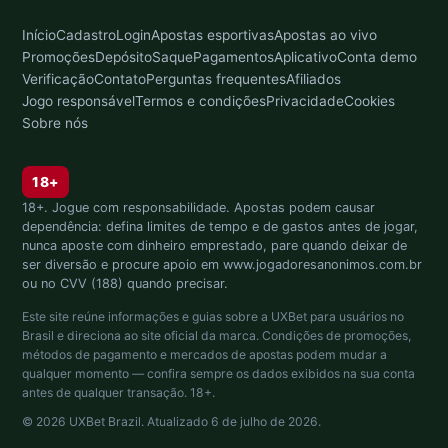
Início
Cadastro
Login
Apostas esportivas
Apostas ao vivo
Promoções
Depósito
Saque
Pagamentos
Aplicativo
Conta demo
Verificação
Contato
Perguntas frequentes
Afiliados
Jogo responsável
Termos e condições
Privacidade
Cookies
Sobre nós
18+
18+. Jogue com responsabilidade. Apostas podem causar
dependência: defina limites de tempo e de gastos antes de jogar,
nunca aposte com dinheiro emprestado, pare quando deixar de
ser diversão e procure apoio em www.jogadoresanonimos.com.br
ou no CVV (188) quando precisar.
Este site reúne informações e guias sobre a UXBet para usuários no
Brasil e direciona ao site oficial da marca. Condições de promoções,
métodos de pagamento e mercados de apostas podem mudar a
qualquer momento — confira sempre os dados exibidos na sua conta
antes de qualquer transação. 18+.
© 2026 UXBet Brazil. Atualizado 6 de julho de 2026.