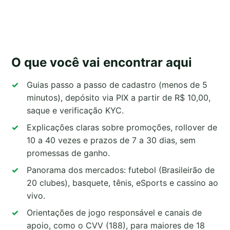
O que você vai encontrar aqui
Guias passo a passo de cadastro (menos de 5
minutos), depósito via PIX a partir de R$ 10,00,
saque e verificação KYC.
Explicações claras sobre promoções, rollover de
10 a 40 vezes e prazos de 7 a 30 dias, sem
promessas de ganho.
Panorama dos mercados: futebol (Brasileirão de
20 clubes), basquete, tênis, eSports e cassino ao
vivo.
Orientações de jogo responsável e canais de
apoio, como o CVV (188), para maiores de 18