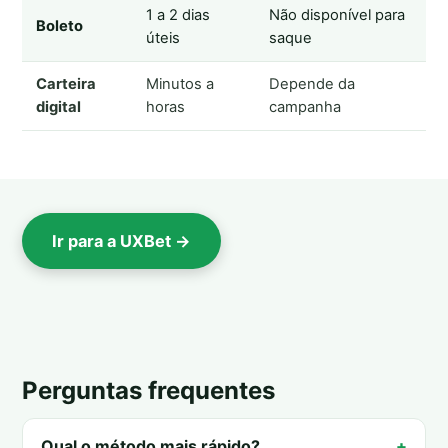
1 a 2 dias
Não disponível para
Boleto
úteis
saque
Carteira
Minutos a
Depende da
digital
horas
campanha
Ir para a UXBet →
Perguntas frequentes
Qual o método mais rápido?