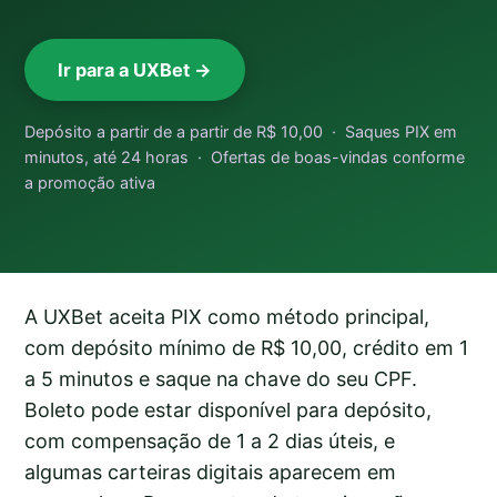
Ir para a UXBet →
Depósito a partir de a partir de R$ 10,00 · Saques PIX em
minutos, até 24 horas · Ofertas de boas-vindas conforme
a promoção ativa
A UXBet aceita PIX como método principal,
com depósito mínimo de R$ 10,00, crédito em 1
a 5 minutos e saque na chave do seu CPF.
Boleto pode estar disponível para depósito,
com compensação de 1 a 2 dias úteis, e
algumas carteiras digitais aparecem em