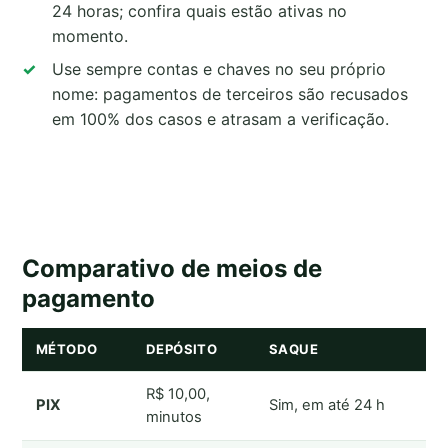
24 horas; confira quais estão ativas no
momento.
Use sempre contas e chaves no seu próprio
nome: pagamentos de terceiros são recusados
em 100% dos casos e atrasam a verificação.
Comparativo de meios de
pagamento
MÉTODO
DEPÓSITO
SAQUE
R$ 10,00,
PIX
Sim, em até 24 h
minutos